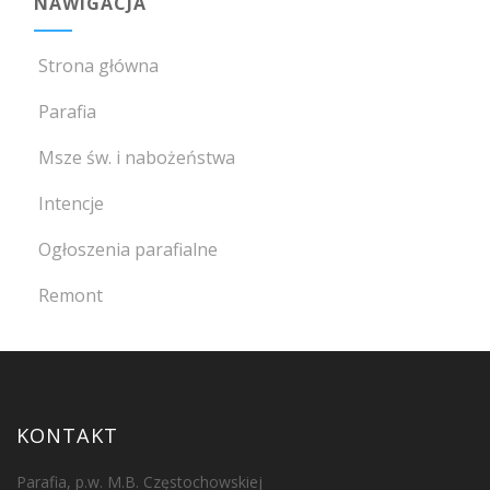
NAWIGACJA
Strona główna
Parafia
Msze św. i nabożeństwa
Intencje
Ogłoszenia parafialne
Remont
KONTAKT
Parafia, p.w. M.B. Częstochowskiej