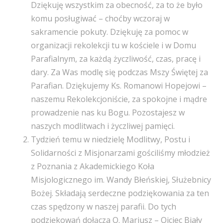
Dziękuję wszystkim za obecność, za to że było
komu posługiwać – choćby wczoraj w
sakramencie pokuty. Dziękuję za pomoc w
organizacji rekolekcji tu w kościele i w Domu
Parafialnym, za każdą życzliwość, czas, pracę i
dary. Za Was modlę się podczas Mszy Świętej za
Parafian. Dziękujemy Ks. Romanowi Hopejowi –
naszemu Rekolekcjoniście, za spokojne i mądre
prowadzenie nas ku Bogu. Pozostajesz w
naszych modlitwach i życzliwej pamięci.
Tydzień temu w niedzielę Modlitwy, Postu i
Solidarności z Misjonarzami gościliśmy młodzież
z Poznania z Akademickiego Koła
Misjologicznego im. Wandy Błeńskiej, Służebnicy
Bożej. Składają serdeczne podziękowania za ten
czas spędzony w naszej parafii. Do tych
podziękowań dołącza O. Mariusz – Ojciec Biały