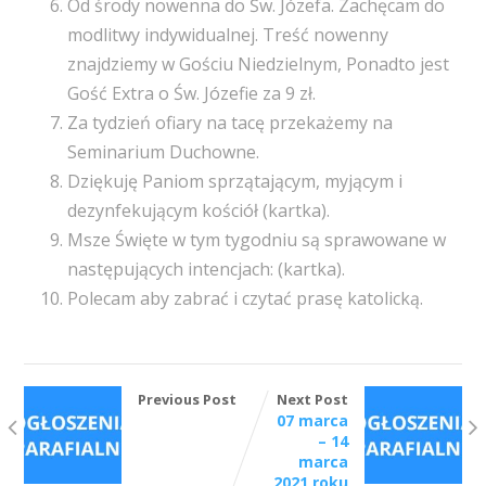
Od środy nowenna do Św. Józefa. Zachęcam do
modlitwy indywidualnej. Treść nowenny
znajdziemy w Gościu Niedzielnym, Ponadto jest
Gość Extra o Św. Józefie za 9 zł.
Za tydzień ofiary na tacę przekażemy na
Seminarium Duchowne.
Dziękuję Paniom sprzątającym, myjącym i
dezynfekującym kościół (kartka).
Msze Święte w tym tygodniu są sprawowane w
następujących intencjach: (kartka).
Polecam aby zabrać i czytać prasę katolicką.
Previous Post
Next Post
07 marca
– 14
marca
2021 roku