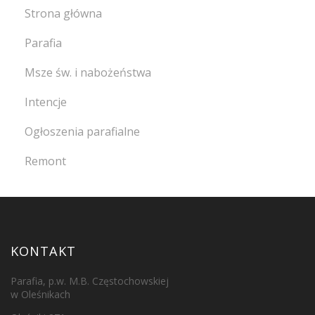
Strona główna
Parafia
Msze św. i nabożeństwa
Intencje
Ogłoszenia parafialne
Remont
KONTAKT
Parafia, p.w. M.B. Częstochowskiej
w Oleśnikach