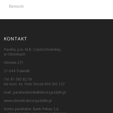
Remont
KONTAKT
Parafia, p.w. M.B. Częstochowskiej
w Oleśnikach
Oleśniki 271
21-044 Trawniki
Tel. 81 585 82 59
lub kom. Ks. Piotr Drozd 604 295 127
mail.:
parafiaolesniki@diecezja.lublin.pl
www.olesniki.diecezja.lublin.pl
Konto parafialne: Bank Pekao S.A.