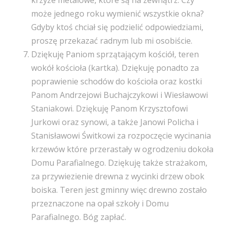
krzyże metalowe, które są na zewnątrz. Czy
może jednego roku wymienić wszystkie okna?
Gdyby ktoś chciał się podzielić odpowiedziami,
proszę przekazać radnym lub mi osobiście.
Dziękuję Paniom sprzątającym kościół, teren
wokół kościoła (kartka). Dziękuję ponadto za
poprawienie schodów do kościoła oraz kostki
Panom Andrzejowi Buchajczykowi i Wiesławowi
Staniakowi. Dziękuję Panom Krzysztofowi
Jurkowi oraz synowi, a także Janowi Policha i
Stanisławowi Świtkowi za rozpoczęcie wycinania
krzewów które przerastały w ogrodzeniu dokoła
Domu Parafialnego. Dziękuję także strażakom,
za przywiezienie drewna z wycinki drzew obok
boiska. Teren jest gminny więc drewno zostało
przeznaczone na opał szkoły i Domu
Parafialnego. Bóg zapłać.