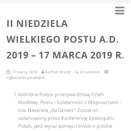
II NIEDZIELA
WIELKIEGO POSTU A.D.
2019 – 17 MARCA 2019 R.
17 marca, 2019
ks Piotr Drozd
0 Comment
Ogłoszenia parafialne
Kościół w Polsce przeżywa dzisiaj Dzień
Modlitwy, Postu i Solidarności z Misjonarzami –
tzw. Niedziela „Ad Gentes”. Został on
ustanowiony przez Konferencję Episkopatu
Polski, jako wyraz pamięci i troski o polskie