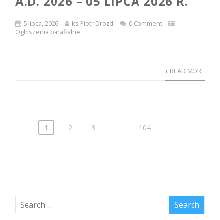
A.D. 2026 – 05 LIPCA 2026 R.
5 lipca, 2026
ks Piotr Drozd
0 Comment
Ogłoszenia parafialne
+ READ MORE
1
2
3
…
104
Nawigacja
po
wpisach