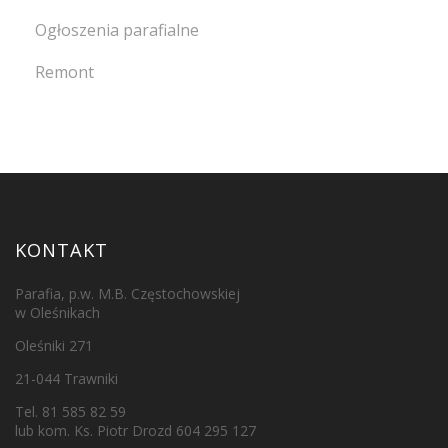
Ogłoszenia parafialne
Remont
KONTAKT
Parafia, p.w. M.B. Częstochowskiej
w Oleśnikach
Oleśniki 271
21-044 Trawniki
Tel. 81 585 82 59
lub kom. Ks. Piotr Drozd 604 295 127