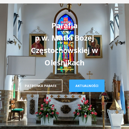
Parafia
p.w. Matki Bożej
Częstochowskiej w
Oleśnikach
PATRONKA PARAFII
AKTUALNOŚCI