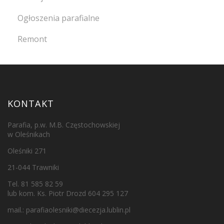
Ogłoszenia parafialne
Remont
KONTAKT
Parafia, p.w. M.B. Częstochowskiej
w Oleśnikach
Oleśniki 271
21-044 Trawniki
Tel. 81 585 82 59
lub kom. Ks. Piotr Drozd 604 295 127
mail.:
parafiaolesniki@diecezja.lublin.pl