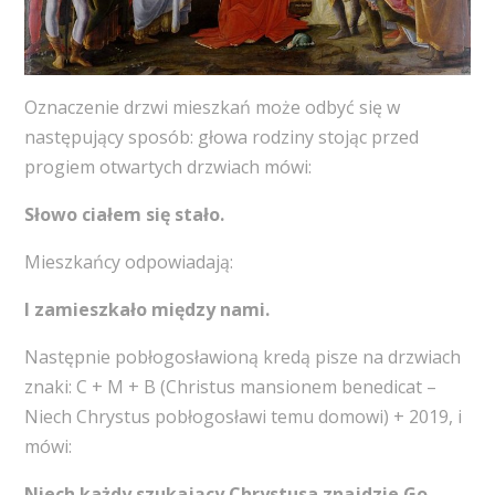
Oznaczenie drzwi mieszkań może odbyć się w
następujący sposób: głowa rodziny stojąc przed
progiem otwartych drzwiach mówi:
Słowo ciałem się stało.
Mieszkańcy odpowiadają:
I zamieszkało między nami.
Następnie pobłogosławioną kredą pisze na drzwiach
znaki: C + M + B (Christus mansionem benedicat –
Niech Chrystus pobłogosławi temu domowi) + 2019, i
mówi:
Niech każdy szukający Chrystusa znajdzie Go