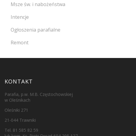
Msze św. i nabożeństwa
Intencje
Ogłoszenia parafialne
Remont
KONTAKT
Parafia, p.w. M.B. Częstochowskiej
w Oleśnikach
Oleśniki 271
21-044 Trawniki
Tel. 81 585 82 59
lub kom. Ks. Piotr Drozd 604 295 127