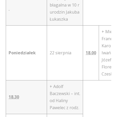
błagalna w 10 r
urodzin Jakuba
Łukaszka
+ Miecz
Francis
Karolin
Poniedziałek
22 sierpnia
18.00
Iwańczu
Józefa,
Florent
Czesław
+ Adolf
Baczewski – int.
18.30
od Haliny
Pawelec z rodz.