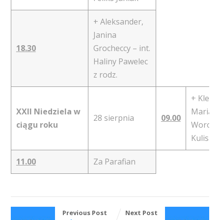
+ Aleksander,
Janina
18.30
Grocheccy – int.
Haliny Pawelec
z rodz.
+ Kleme
XXII Niedziela w
Maria, 
28 sierpnia
09.00
ciągu roku
Woroch
Kulisz
11.00
Za Parafian
Previous Post
Next Post