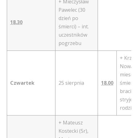
+ Mieczysław
Pawelec (30
dzień po
18.30
śmierci) – int.
uczestników
pogrzebu
+ Krzys
Nowak 
miesiąc
Czwartek
25 sierpnia
18.00
śmierci)
braci
stryjec
rodzina
+ Mateusz
Kostecki (5r),