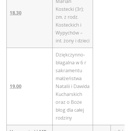
Marian
Kostecki (3r);
18.30
zm. z rodz.
Kosteckich i
Wypychów –
int. żony i dzieci
Dziękczynno-
błagalna w 6 r
sakramentu
małżeństwa
19.00
Natalii i Dawida
Kucharskich
oraz o Boże
błog dla całej
rodziny