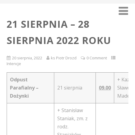
21 SIERPNIA – 28
SIERPNIA 2022 ROKU
20 sierpnia, 2022
ks Piotr Drozd
0 Comment
Intencje
Odpust
+ Kazimi
Parafialny –
21 sierpnia
09.00
Sławom
Dożynki
Madeja
+ Stanisław
Staniak, zm. z
rodz.
Staniaków,