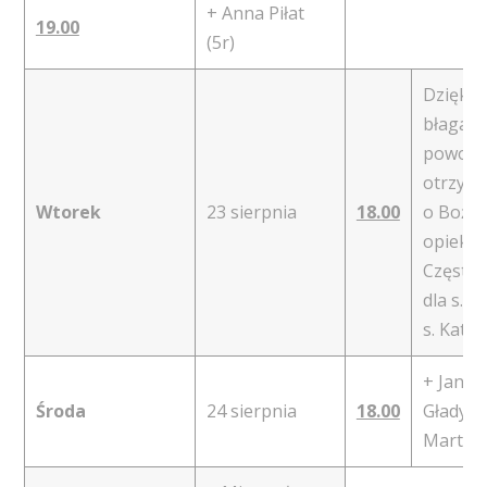
+ Anna Piłat
19.00
(5r)
Dziękcz
błagaln
powołan
otrzyma
Wtorek
23 sierpnia
18.00
o Boże b
opiekę
Częstoc
dla s. E
s. Kata
+ Janin
Środa
24 sierpnia
18.00
Gładysz;
Marta 