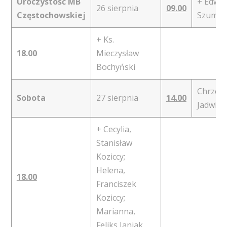
Uroczystość MB
+ Edwa
26 sierpnia
09.00
Częstochowskiej
Szumlak
+ Ks.
18.00
Mieczysław
Bochyński
Chrzest:
Sobota
27 sierpnia
14.00
Jadwig
+ Cecylia,
Stanisław
Koziccy;
Helena,
18.00
Franciszek
Koziccy;
Marianna,
Feliks Janiak