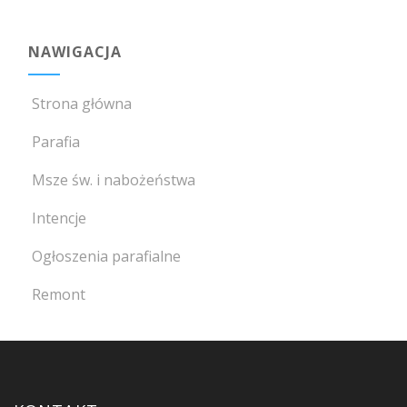
NAWIGACJA
Strona główna
Parafia
Msze św. i nabożeństwa
Intencje
Ogłoszenia parafialne
Remont