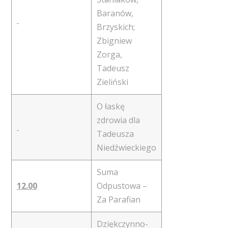
Baranów,
Brzyskich;
Zbigniew
Zorga,
Tadeusz
Zieliński
O łaskę
zdrowia dla
Tadeusza
Niedźwieckiego
Suma
12.00
Odpustowa –
Za Parafian
Dziękczynno-