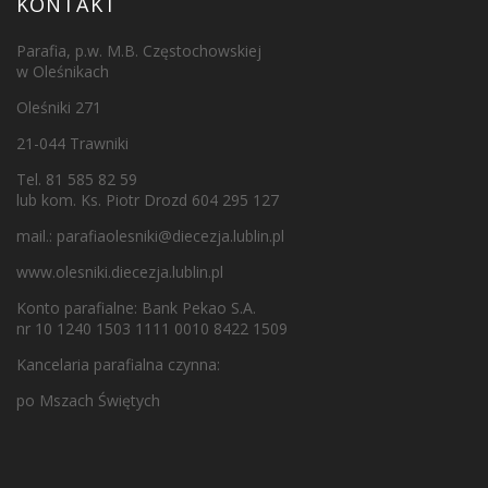
KONTAKT
Parafia, p.w. M.B. Częstochowskiej
w Oleśnikach
Oleśniki 271
21-044 Trawniki
Tel. 81 585 82 59
lub kom. Ks. Piotr Drozd 604 295 127
mail.:
parafiaolesniki@diecezja.lublin.pl
www.olesniki.diecezja.lublin.pl
Konto parafialne: Bank Pekao S.A.
nr 10 1240 1503 1111 0010 8422 1509
Kancelaria parafialna czynna:
po Mszach Świętych