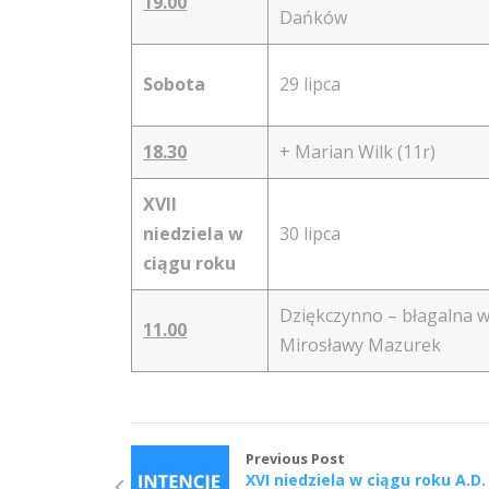
19.00
Dańków
Sobota
29 lipca
18.30
+ Marian Wilk (11r)
XVII
niedziela w
30 lipca
ciągu roku
Dziękczynno – błagalna w
11.00
Mirosławy Mazurek
Previous Post
XVI niedziela w ciągu roku A.D.