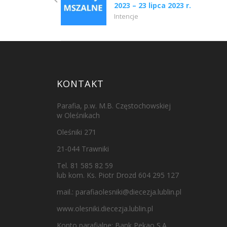
2023 – 23 lipca 2023 r.
Intencje
KONTAKT
Parafia, p.w. M.B. Częstochowskiej
w Oleśnikach
Oleśniki 271
21-044 Trawniki
Tel. 81 585 82 59
lub kom. Ks. Piotr Drozd 604 295 127
mail.:
parafiaolesniki@diecezja.lublin.pl
www.olesniki.diecezja.lublin.pl
Konto parafialne: Bank Pekao S.A.