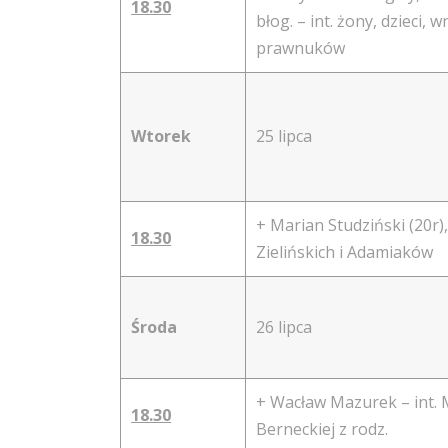
18.30
błog. – int. żony, dzieci, 
prawnuków
Wtorek
25 lipca
+ Marian Studziński (20r),
18.30
Zielińskich i Adamiaków
Środa
26 lipca
+ Wacław Mazurek – int. 
18.30
Berneckiej z rodz.