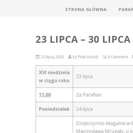
STRONA GŁÓWNA
PARAF
23 LIPCA – 30 LIPC
22 lipca, 2023
ks Piotr Drozd
0 Comment
XVI niedziela
23 lipca
w ciągu roku
11.00
Za Parafian
Poniedziałek
24 lipca
Dziękczynno-błagalna w 8
Mieczysława Mrugały, o z