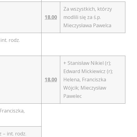
Za wszystkich, którzy
18.00
modlili się za ś.p.
Mieczysława Pawelca
int. rodz.
+ Stanisław Nikiel (r);
Edward Mickiewicz (r);
18.00
Helena, Franciszka
Wójcik; Mieczysław
Pawelec
 Franciszka,
– int. rodz.