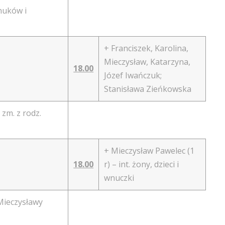
wnuków i
+ Franciszek, Karolina,
Mieczysław, Katarzyna,
18.00
Józef Iwańczuk;
Stanisława Zieńkowska
 zm. z rodz.
+ Mieczysław Pawelec (1
18.00
r) – int. żony, dzieci i
wnuczki
Mieczysławy