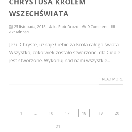
CHRYSTUSA KRÓLEM
WSZECHŚWIATA
25 listopada, 2018
ks Piotr Drozd
0 Comment
Aktualności
Jezu Chryste, uznaję Ciebie za Króla całego świata.
Wszystko, cokolwiek zostało stworzone, dla Ciebie
jest stworzone. Wykonuj nad nami wszystkie...
+ READ MORE
1
…
16
17
18
19
20
Nawigacja
po
21