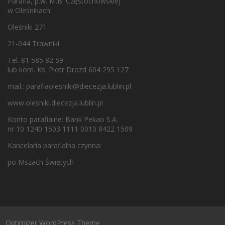
Parafia, p.w. M.B. Częstochowskiej
w Oleśnikach
Oleśniki 271
21-044 Trawniki
Tel. 81 585 82 59
lub kom. Ks. Piotr Drozd 604 295 127
mail.:
parafiaolesniki@diecezja.lublin.pl
www.olesniki.diecezja.lublin.pl
Konto parafialne: Bank Pekao S.A.
nr 10 1240 1503 1111 0010 8422 1509
Kancelaria parafialna czynna:
po Mszach Świętych
Optimizer WordPress Theme