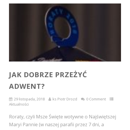
JAK DOBRZE PRZEŻYĆ
ADWENT?
29 listopada, 2018
ks Piotr Drozd
0 Comment
Aktualności
Roraty, czyli Msze Święte wotywne o Najświętszej
Maryi Pannie (w naszej parafii przez 7 dni, a