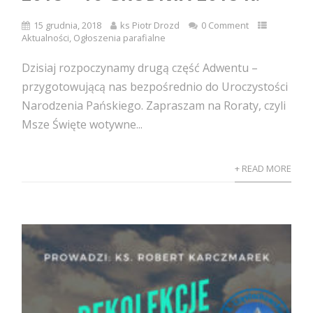
15 grudnia, 2018
ks Piotr Drozd
0 Comment
Aktualności
,
Ogłoszenia parafialne
Dzisiaj rozpoczynamy drugą część Adwentu –
przygotowującą nas bezpośrednio do Uroczystości
Narodzenia Pańskiego. Zapraszam na Roraty, czyli
Msze Święte wotywne...
+ READ MORE