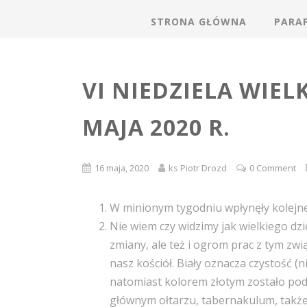
STRONA GŁÓWNA
PARAF
VI NIEDZIELA WIEL
MAJA 2020 R.
16 maja, 2020
ks Piotr Drozd
0 Comment
W minionym tygodniu wpłynęły kolejne 
Nie wiem czy widzimy jak wielkiego dz
zmiany, ale też i ogrom prac z tym zwi
nasz kościół. Biały oznacza czystość (n
natomiast kolorem złotym zostało podk
głównym ołtarzu, tabernakulum, także k