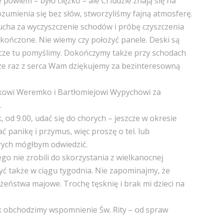
 powiem – było ciężko – ale Ci ludzie znają się na
ozumienia się bez słów, stworzyliśmy fajną atmosferę.
itucha za wyczyszczenie schodów i próbę czyszczenia
dokończone. Nie wiemy czy położyć panele. Deski są
szcze tu pomyślimy. Dokończymy także przy schodach
cze raz z serca Wam dziękujemy za bezinteresowną
owi Weremko i Bartłomiejowi Wypychowi za
.
, od 9.00, udać się do chorych – jeszcze w okresie
panikę i przymus, więc proszę o tel. lub
rych mógłbym odwiedzić.
ego nie zrobili do skorzystania z wielkanocnej
być także w ciągu tygodnia. Nie zapominajmy, że
żeństwa majowe. Trochę tęsknię i brak mi dzieci na
 obchodzimy wspomnienie Św. Rity – od spraw