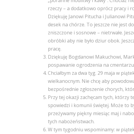
„poranne modlitwy i kawy”. Chociaż nie
rzeczy – a dodatkowo oprócz pracy i r
Dziękuję Janowi Pitucha i Julianowi P
desek na chórze. To jeszcze nie jest 
zniszczone i sosnowe – nietrwałe. Je
obróbki aby nie było dziur obok. Jesz
pracę.
Dziękuję Bogdanowi Makuchowi, Mark
pospawanie ogrodzenia na cmentarzu
Chciałbym za dwa tyg. 29 maja w piątek
wielkanocnym. Nie chcę aby powodować 
bezpośrednie zgłoszenie chorych, któ
Przy tej okazji zachęcam tych, którzy t
spowiedzi i komunii świętej. Może to 
przeżywamy piękny miesiąc maj i nabo
tych nabożeństwach.
W tym tygodniu wspominamy: w piątek