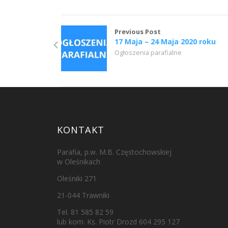
Previous Post
17 Maja – 24 Maja 2020 roku
Ogłoszenia parafialne
KONTAKT
Parafia, p.w. M.B. Częstochowskiej
w Oleśnikach
Oleśniki 271
21-044 Trawniki
Tel. 81 585 82 59
lub kom. Ks. Piotr Drozd 604 295 127