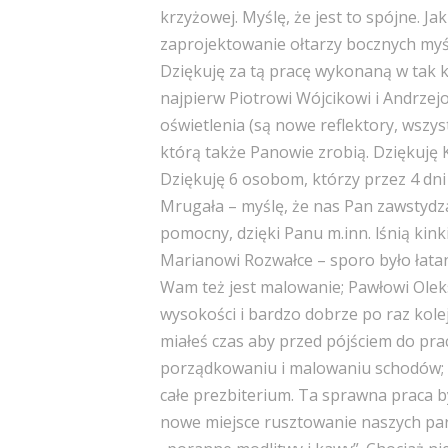
krzyżowej. Myślę, że jest to spójne. J
zaprojektowanie ołtarzy bocznych myśl
Dziękuję za tą pracę wykonaną w tak kr
najpierw Piotrowi Wójcikowi i Andrze
oświetlenia (są nowe reflektory, wszyst
którą także Panowie zrobią. Dziękuję
Dziękuję 6 osobom, którzy przez 4 dni
Mrugała – myślę, że nas Pan zawstydz
pomocny, dzięki Panu m.inn. lśnią kink
Marianowi Rozwałce – sporo było łata
Wam też jest malowanie; Pawłowi Oleks
wysokości i bardzo dobrze po raz kole
miałeś czas aby przed pójściem do pra
porządkowaniu i malowaniu schodów; o
całe prezbiterium. Ta sprawna praca b
nowe miejsce rusztowanie naszych par