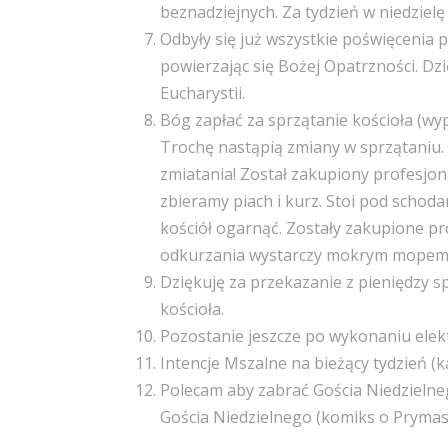
beznadziejnych. Za tydzień w niedzie
Odbyły się już wszystkie poświęcenia 
powierzając się Bożej Opatrzności. D
Eucharystii.
Bóg zapłać za sprzątanie kościoła (wy
Trochę nastąpią zmiany w sprzątaniu. 
zmiatania! Został zakupiony profesjo
zbieramy piach i kurz. Stoi pod schoda
kościół ogarnąć. Zostały zakupione pr
odkurzania wystarczy mokrym mopem z
Dziękuję za przekazanie z pieniędzy sp
kościoła.
Pozostanie jeszcze po wykonaniu elekt
Intencje Mszalne na bieżący tydzień (k
Polecam aby zabrać Gościa Niedzielneg
Gościa Niedzielnego (komiks o Prymasi