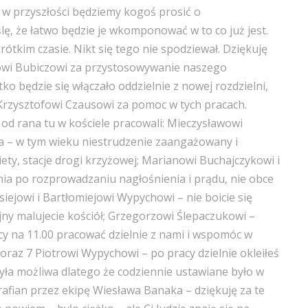
ak w przyszłości będziemy kogoś prosić o
ę, że łatwo będzie je wkomponować w to co już jest.
ótkim czasie. Nikt się tego nie spodziewał. Dziękuję
jowi Bubiczowi za przystosowywanie naszego
ko będzie się włączało oddzielnie z nowej rozdzielni,
 Krzysztofowi Czausowi za pomoc w tych pracach.
 od rana tu w kościele pracowali: Mieczysławowi
a – w tym wieku niestrudzenie zaangażowany i
iety, stacje drogi krzyżowej; Marianowi Buchajczykowi i
nia po rozprowadzaniu nagłośnienia i prądu, nie obce
iejowi i Bartłomiejowi Wypychowi – nie boicie się
jny malujecie kościół; Grzegorzowi Ślepaczukowi –
cy na 11.00 pracować dzielnie z nami i wspomóc w
raz 7 Piotrowi Wypychowi – po pracy dzielnie okleiłeś
yła możliwa dlatego że codziennie ustawiane było w
afian przez ekipę Wiesława Banaka – dziękuję za te